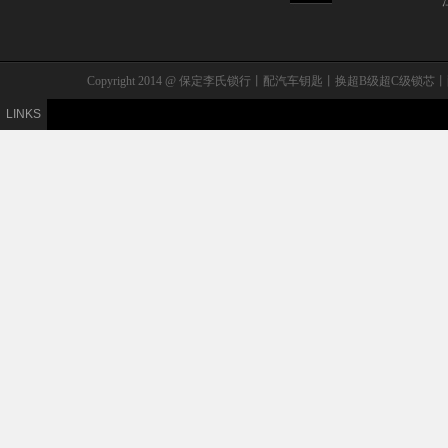
Copyright 2014 @ 保定李氏锁行丨配汽车钥匙丨换超B级
LINKS