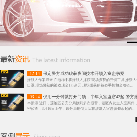
12-14
保定警方成功破获夜间技术开锁入室盗窃案
嫌疑人作案归来 在电梯中将嫌疑人抓获 现场缴获的开锁工具 嫌疑
口罩 现场缴获的被盗现金1万余元 现场缴获的被盗手机和金项链...
03-24
仅用一分钟就打开门锁，半年入室盗窃42起 警方
本报讯 近日，莲池区公安分局接到多次报警，辖区内发生入室案件
密侦查，3月16日上午，该分局刑侦大队将涉嫌入室盗窃40余起的...