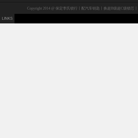
Copyright 2014 @ 保定李氏锁行丨配汽车钥匙丨换超B级
LINKS