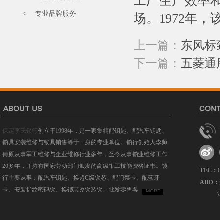
工厂生产效率和
< 专业品牌服务
场。1972年，
上一篇：
东风标
下一篇：
五菱通
保定李氏锁行
创立于1998年，是一家集精配钥匙、配汽车钥匙、
锁具安装维修与锁具销售等于一身的专业单位。锁行创始人李师
傅原从事军工维修与企业维修行业多年，至今从事锁业维修工作
20多年，并持有国家劳动部门颁发的高级钳工技能资格证书。锁
TEL：
行主要从事：配汽车钥匙、换超C级锁芯、配门禁卡、配蓝牙
ADD：
卡、安装指纹密码锁、换锁芯改锁装锁、批发零售各
MORE