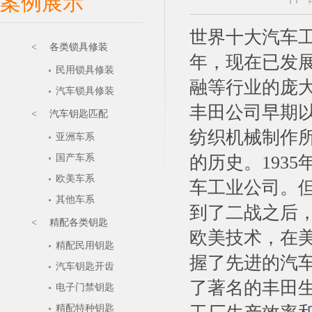
案例展示
世界十大汽车工
< 各类锁具修装
年，现在已发
民用锁具修装
融等行业的庞
汽车锁具修装
丰田公司早期以
< 汽车钥匙匹配
纺织机械制作
亚洲车系
国产车系
的历史。193
欧美车系
车工业公司。但
其他车系
到了二战之后
< 精配各类钥匙
欧美技术，在
精配民用钥匙
握了先进的汽
汽车钥匙开齿
了著名的丰田
电子门禁钥匙
精配特种钥匙