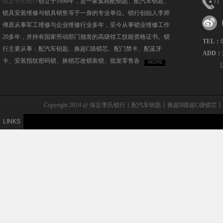
保定李氏锁行
创立于1998年，是一家集精配钥匙、配汽车钥匙、
锁具安装维修与锁具销售等于一身的专业单位。锁行创始人李师
傅原从事军工维修与企业维修行业多年，至今从事锁业维修工作
20多年，并持有国家劳动部门颁发的高级钳工技能资格证书。锁
TEL：
行主要从事：配汽车钥匙、换超C级锁芯、配门禁卡、配蓝牙
ADD：
卡、安装指纹密码锁、换锁芯改锁装锁、批发零售各
MORE
Copyright 2014 @ 保定李氏锁行丨配汽车钥匙丨换超B级
LINKS