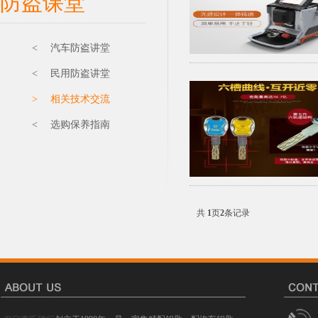
防盗课堂
< 汽车防盗讲堂
< 民用防盗讲堂
> 相关技术交流
< 选购保养指南
共
1
页
2
条记录