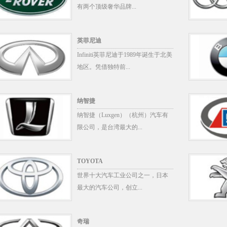
有两个顶级奢华品牌...
英菲尼迪
Infiniti英菲尼迪于1989年诞生于北美
地区。凭借独特前...
纳智捷
纳智捷（Luxgen）（杭州）汽车有
限公司，是台湾最大的...
TOYOTA
世界十大汽车工业公司之一，日本
最大的汽车公司，创立...
奇瑞