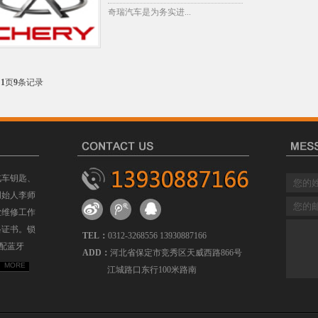
奇瑞汽车是为务实进...
共
1
页
9
条记录
汽车钥匙、
创始人李师
业维修工作
格证书。锁
TEL：
0312-3268556 13930887166
配蓝牙
ADD：
河北省保定市竞秀区天威西路866号
MORE
江城路口东行100米路南