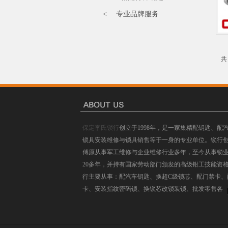
< 专业品牌服务
保定李氏锁行
创立于1998年，是一家集精配钥匙、配
锁具安装维修与锁具销售等于一身的专业单位。锁行
傅原从事军工维修与企业维修行业多年，至今从事锁
20多年，并持有国家劳动部门颁发的高级钳工技能资
行主要从事：配汽车钥匙、换超C级锁芯、配门禁卡、
卡、安装指纹密码锁、换锁芯改锁装锁、批发零售各