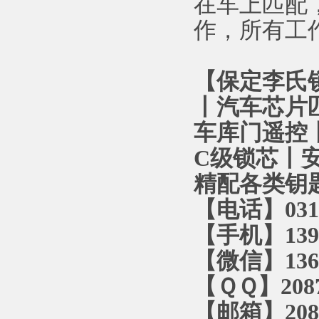
在车上匹配
作，所有工
【保定李氏
丨汽车芯片
车库门遥控丨
C级锁芯丨
精配各类钥
【电话】0312
【手机】1393
【微信】1366
【ＱＱ】2087
【邮箱】2087