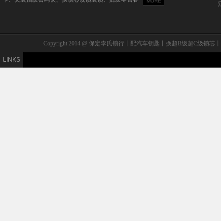
MORE
Copyright 2014 @ 保定李氏锁行丨配汽车钥匙丨换超B级
LINKS