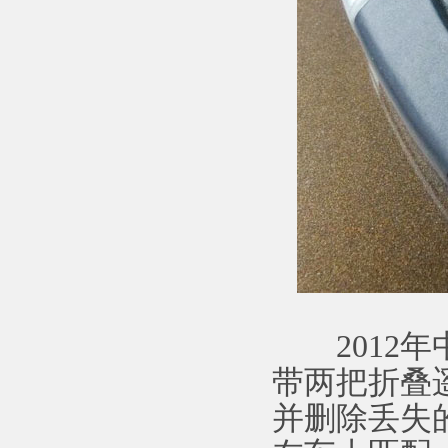
2012年
带两把折叠
并删除丢失