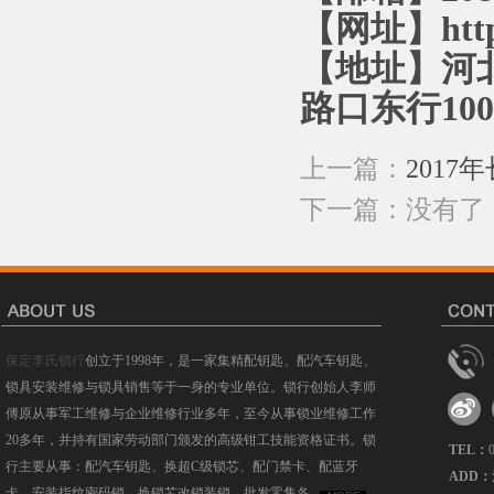
【网址】http:
【地址】河
路口东行10
上一篇：
201
下一篇：没有了
保定李氏锁行
创立于1998年，是一家集精配钥匙、配汽车钥匙、
锁具安装维修与锁具销售等于一身的专业单位。锁行创始人李师
傅原从事军工维修与企业维修行业多年，至今从事锁业维修工作
20多年，并持有国家劳动部门颁发的高级钳工技能资格证书。锁
TEL：
行主要从事：配汽车钥匙、换超C级锁芯、配门禁卡、配蓝牙
ADD：
卡、安装指纹密码锁、换锁芯改锁装锁、批发零售各