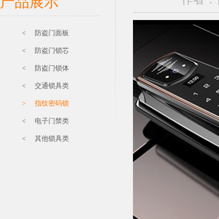
产品展示
< 防盗门面板
< 防盗门锁芯
< 防盗门锁体
< 交通锁具类
> 指纹密码锁
< 电子门禁类
< 其他锁具类