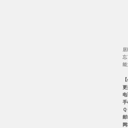
又
居
忘
能
【
更
电话
手机
ＱＱ
邮
网