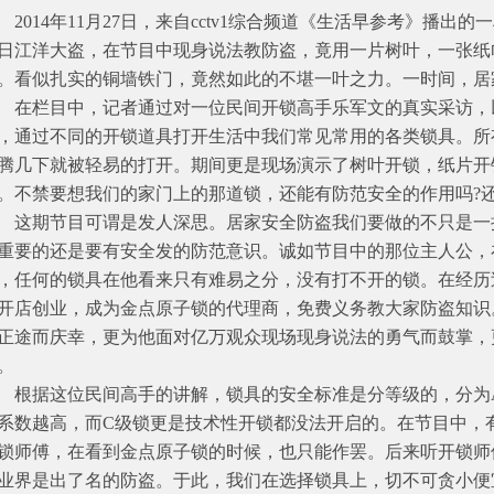
014年11月27日，来自cctv1综合频道《生活早参考》播出
日江洋大盗，在节目中现身说法教防盗，竟用一片树叶，一张纸
。看似扎实的铜墙铁门，竟然如此的不堪一叶之力。一时间，居
栏目中，记者通过对一位民间开锁高手乐军文的真实采访，
，通过不同的开锁道具打开生活中我们常见常用的各类锁具。所
腾几下就被轻易的打开。期间更是现场演示了树叶开锁，纸片开
。不禁要想我们的家门上的那道锁，还能有防范安全的作用吗?还
期节目可谓是发人深思。居家安全防盗我们要做的不只是一
重要的还是要有安全发的防范意识。诚如节目中的那位主人公，
，任何的锁具在他看来只有难易之分，没有打不开的锁。在经历
开店创业，成为金点原子锁的代理商，免费义务教大家防盗知识
正途而庆幸，更为他面对亿万观众现场现身说法的勇气而鼓掌，
。
据这位民间高手的讲解，锁具的安全标准是分等级的，分为A
系数越高，而C级锁更是技术性开锁都没法开启的。在节目中，
锁师傅，在看到金点原子锁的时候，也只能作罢。后来听开锁师
业界是出了名的防盗。于此，我们在选择锁具上，切不可贪小便