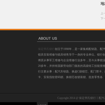
地
上
下
保定李氏锁行
创立于1998年，是一家集精配钥匙、配
锁具安装维修与锁具销售等于一身的专业单位。锁行
傅原从事军工维修与企业维修行业多年，至今从事锁
20多年，并持有国家劳动部门颁发的高级钳工技能资
行主要从事：配汽车钥匙、换超C级锁芯、配门禁卡、
卡、安装指纹密码锁、换锁芯改锁装锁、批发零售各
Copyright 2014 @ 保定