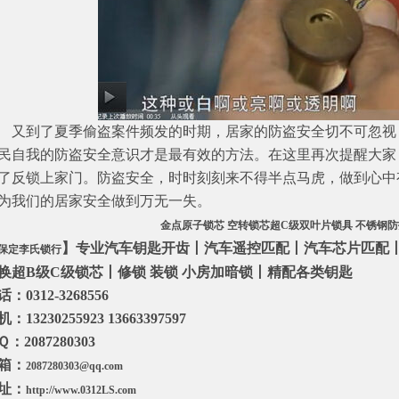
到了夏季偷盗案件频发的时期，居家的防盗安全切不可忽视
民自我的防盗安全意识才是最有效的方法。在这里再次提醒大家
了反锁上家门。防盗安全，时时刻刻来不得半点马虎，做到心中
为我们的居家安全做到万无一失。
金点原子锁芯 空转锁芯超C级双叶片锁具 不锈钢
】专业汽车钥匙开齿丨汽车遥控匹配丨汽车芯片匹配
保定李氏锁行
换超B级C级锁芯丨修锁 装锁 小房加暗锁丨精配各类钥匙
：0312-3268556
：13230255923 13663397597
：2087280303
箱：
2087280303@qq.com
址：
http://www.0312LS.com