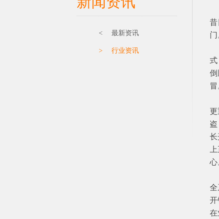
新闻资讯
2
昔
< 最新资讯
门
在
> 行业资讯
式
倒
冒
这
更
盗
长
上
心
根
全
开
在