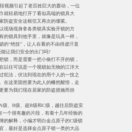
的一段视频引起了老百姓巨大的轰动，一位
巾就轻易地打开了看似高端的锁具大
家防盗安全这根弦又再次的绷紧。
以现场现身拿各类锁具实验开锁的方
有的锁具到他手里，就像是玩具一样，
锁的“绝技”，让人在看的不由得虚汗直
能让我们安全的出门吗?
把锁，而是需要一把小偷打不开的锁，
在以往可说是一个视锁如无物的江洋大
过犯法，伏法到现在的用个人的一技之
。在这里固然要为此人的幡然醒悟，走
更要为我们现在居家的防盗措施而担
级、B级、超B级和C级，越往后防盗安
有一个很有趣的片段，有着十几年经验的
傅的解释，小编才明白金点原子的C级锁
宜，最好是选择金点原子锁一类的大品