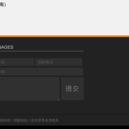
南）
换锁改锁装锁丨精配钥匙丨批发零售各类锁具