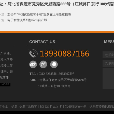
址：河北省保定市竞秀区天威西路866号（江城路口东行100米路
一篇：
2013年“中国优质锁芯十强”品牌在上海隆重揭晓
一篇：
电子智能锁系列标准出台在即
汽车钥匙、
创始人李师
业维修工作
格证书。锁
TEL：
0312-3268556 13663397597
配蓝牙
ADD：
河北省保定市竞秀区天威西路866号
MORE
江城路口东行100米路南
李氏锁行丨配汽车钥匙丨换超B级超C级锁芯丨配门禁卡 蓝牙卡丨安装指纹密码锁丨换锁芯修锁