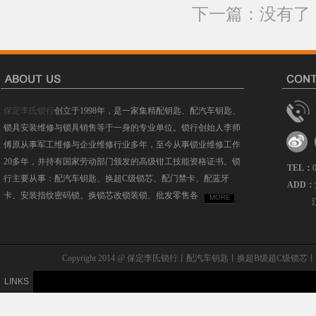
下一篇：没有了
保定李氏锁行
创立于1998年，是一家集精配钥匙、配汽车钥匙、
锁具安装维修与锁具销售等于一身的专业单位。锁行创始人李师
傅原从事军工维修与企业维修行业多年，至今从事锁业维修工作
20多年，并持有国家劳动部门颁发的高级钳工技能资格证书。锁
TEL：
行主要从事：配汽车钥匙、换超C级锁芯、配门禁卡、配蓝牙
ADD：
卡、安装指纹密码锁、换锁芯改锁装锁、批发零售各
MORE
Copyright 2014 @ 保定李氏锁行丨配汽车钥匙丨换超B级
LINKS