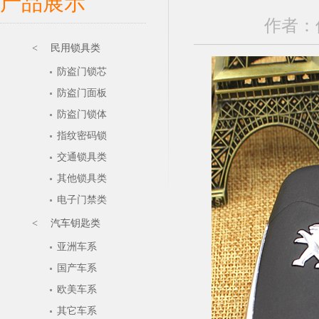
产品展示
作者：保
< 民用锁具类
防盗门锁芯
防盗门面板
防盗门锁体
指纹密码锁
交通锁具类
其他锁具类
电子门禁类
< 汽车钥匙类
亚洲车系
国产车系
欧美车系
其它车系