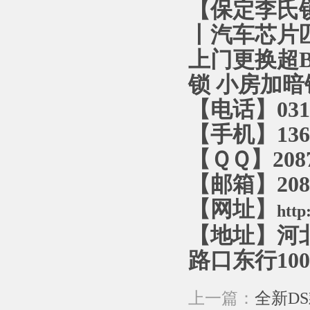
【保定李氏
丨汽车芯片
上门更换超
锁 小房加
【电话】0312
【手机】136
【ＱＱ】2087
【邮箱】2087
【网址】
http
【地址】河
路口东行10
上一篇：
全新DS款