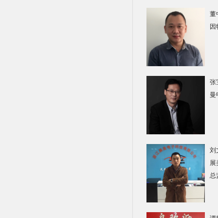
董
因
张
曼
刘
展
总