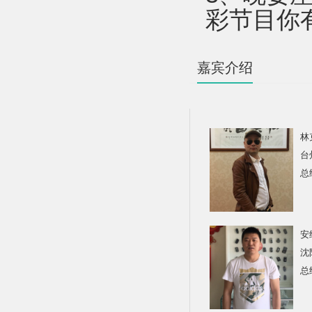
彩节目你
嘉宾介绍
林
台
总
安
沈
总