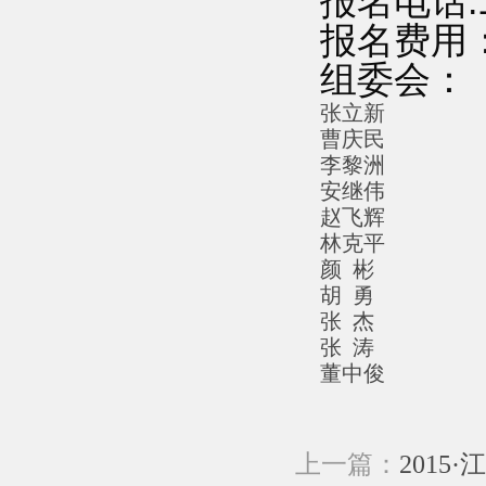
报名电话:1
报名费用：
组委会：
张立新
曹庆民
李黎洲
安继伟
赵飞辉
林克平
颜 彬
胡 勇
张 杰
张 涛
董中俊
上一篇：
201