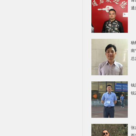
谭
通
杨
南
总
钱
锐
张
西