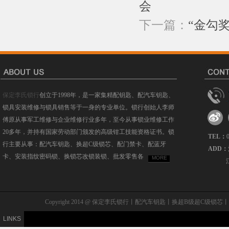
会
下一篇：
“金勾
保定李氏锁行
创立于1998年，是一家集精配钥匙、配汽车钥匙、
锁具安装维修与锁具销售等于一身的专业单位。锁行创始人李师
傅原从事军工维修与企业维修行业多年，至今从事锁业维修工作
20多年，并持有国家劳动部门颁发的高级钳工技能资格证书。锁
TEL：
行主要从事：配汽车钥匙、换超C级锁芯、配门禁卡、配蓝牙
ADD：
卡、安装指纹密码锁、换锁芯改锁装锁、批发零售各
MORE
Copyright 2014 @ 保定李氏锁行丨配汽车钥匙丨换超B级
LINKS