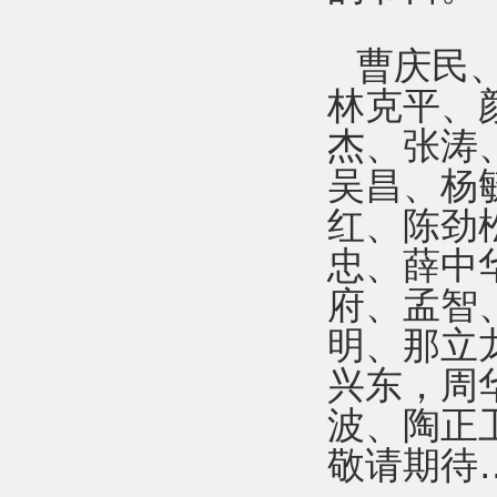
曹庆民
林克平、
杰、张涛
吴昌、杨
红、陈劲
忠、薛中
府、孟智
明、那立
兴东，周
波、陶正
敬请期待