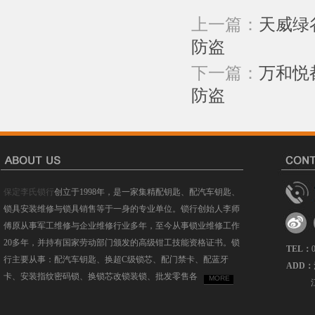
上一篇：
天威绿
防盗
下一篇：
万和悦
防盗
保定李氏锁行
创立于1998年，是一家集精配钥匙、配汽车钥匙、
锁具安装维修与锁具销售等于一身的专业单位。锁行创始人李师
傅原从事军工维修与企业维修行业多年，至今从事锁业维修工作
20多年，并持有国家劳动部门颁发的高级钳工技能资格证书。锁
TEL：
行主要从事：配汽车钥匙、换超C级锁芯、配门禁卡、配蓝牙
ADD：
卡、安装指纹密码锁、换锁芯改锁装锁、批发零售各
MORE