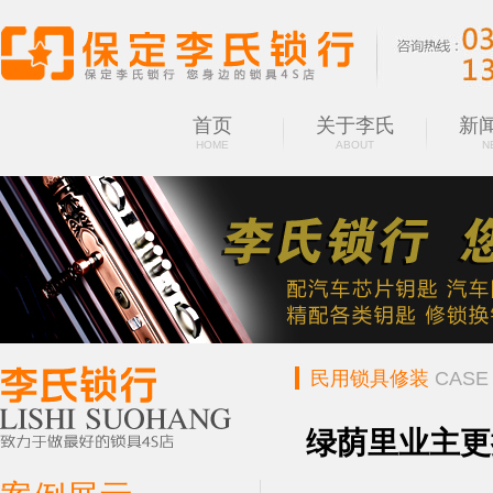
首页
关于李氏
新
HOME
ABOUT
N
民用锁具修装
CASE
绿荫里业主更