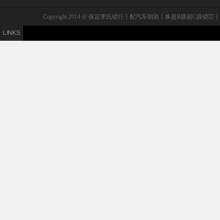
Copyright 2014 @ 保定李氏锁行丨配汽车钥匙丨换超B级
LINKS