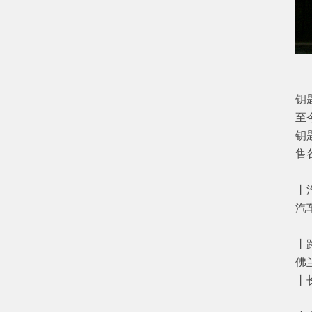
李
钥
至
钥
售
【
丨
汽
李
丨
佛
丨
【