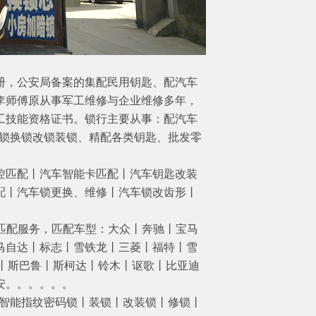
册，公安局备案的集配民用钥匙、配汽车
李师傅原从事军工维修与企业维修多年，
工技能资格证书。锁行主要从事：配汽车
修锁换锁改锁装锁、精配各类钥匙、批发零
匹配丨汽车智能卡匹配丨汽车钥匙改装
配丨汽车锁更换、维修丨汽车锁改齿形丨
匹配服务，匹配车型：大众丨奔驰丨宝马
马自达丨标志丨雪铁龙丨三菱丨福特丨雪
肯丨斯巴鲁丨斯柯达丨铃木丨讴歌丨比亚迪
安。。。。。。
智能指纹密码锁丨装锁丨改装锁丨修锁丨