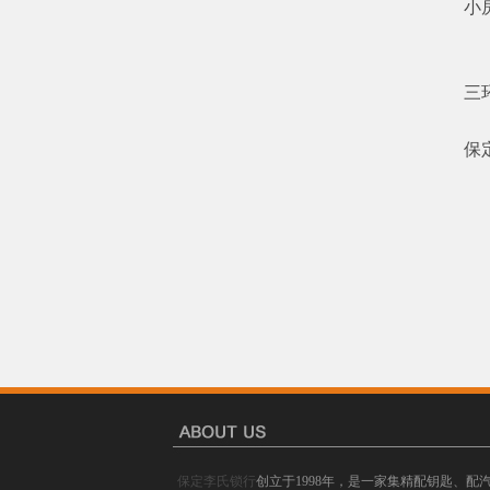
小
【
【
三
本
保
电话
手机
ＱＱ
地
保定李氏锁行
创立于1998年，是一家集精配钥匙、配