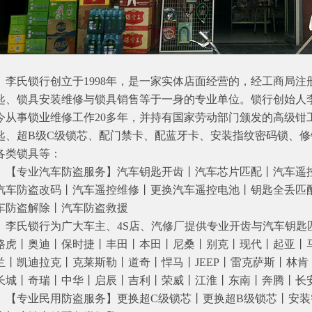
氏锁行创立于1998年，是一家实体店面经营的，经工商局注
匙、锁具安装维修与锁具销售等于一身的专业单位。锁行创始人
今从事锁业维修工作20多年，并持有国家劳动部门颁发的高级钳
匙、超B级C级锁芯、配门禁卡、配蓝牙卡、安装指纹密码锁、
各类锁具等：
专业汽车防盗服务】汽车钥匙开齿丨汽车芯片匹配丨汽车遥控
汽车防盗改码丨汽车遥控维修丨更换汽车遥控电池丨钥匙全丢匹
车防盗解除丨汽车防盗救援
氏锁行为广大车主、4S店、汽修厂提供专业开齿与汽车钥匙
路虎丨奥迪丨保时捷丨丰田丨本田丨尼桑丨别克丨现代丨起亚丨
兰丨凯迪拉克丨克莱斯勒丨道奇丨悍马丨JEEP丨雷克萨斯丨林
长城丨奇瑞丨中华丨启辰丨吉利丨荣威丨江淮丨东南丨奔腾丨长
专业民用防盗服务】更换超C级锁芯丨更换超B级锁芯丨安装