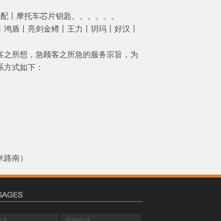
匹配丨摩托车芯片钥匙。。。。。。
鸿盾丨亮剑金鳟丨王力丨玥玛丨好汉丨
之所想，急顾客之所急的服务宗旨，为
系方式如下：
米路南）