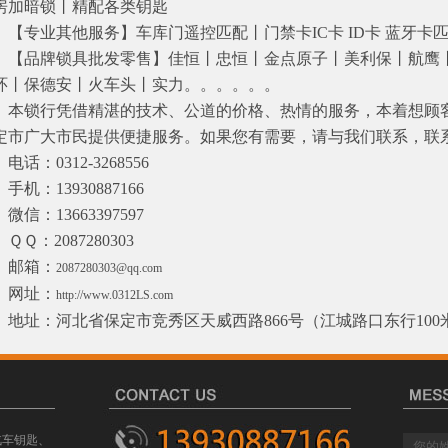
房加暗锁丨精配各类钥匙
专业其他服务】车库门遥控匹配丨门禁卡IC卡 ID卡 蓝牙卡
品牌锁具批发零售】佳恒丨忠恒丨金点原子丨美利保丨航鹰丨
环丨保德安丨火车头丨实力。。。。。。
锁行凭借精湛的技术、公道的价格、热情的服务，本着想顾客
定市广大市民提供便捷服务。如果您有需要，请与我们联系，联
：0312-3268556
：13930887166
微信：
13663397597
：2087280303
邮箱：
2087280303@qq.com
网址：
http://www.0312LS.com
址：河北省保定市竞秀区天威西路866号（江城路口东行100
汽车钥匙、