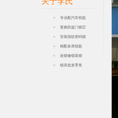
关于李氏
< 专业配汽车钥匙
< 更换防盗门锁芯
< 安装指纹密码锁
< 精配各类钥匙
< 改锁修锁装锁
< 锁具批发零售