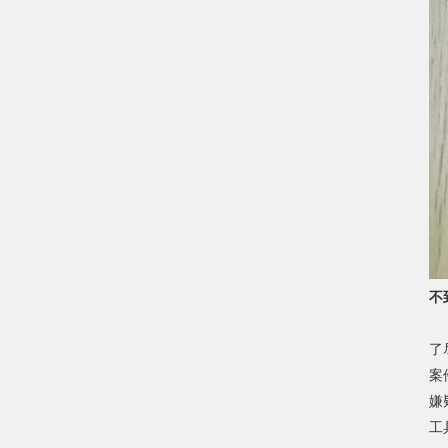
不
据
了
案
嫌
工