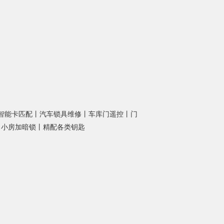
智能卡匹配丨汽车锁具维修丨车库门遥控丨门
锁 小房加暗锁丨精配各类钥匙