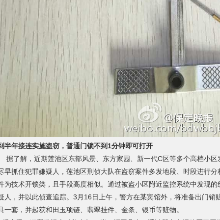
到半年接连实施盗窃，普通门锁不到1分钟即可打开
了解，近期莲池区东部风景、东方家园、新一代C区等多个高档小区发
尽早抓住犯罪嫌疑人，莲池区刑侦大队在盗窃案件多发地段、时段进行分
件为技术开锁类，且手段高度相似。通过被盗小区附近监控系统中发现的
疑人，并以此侦查追踪。3月16日上午，警方在某宾馆外，将准备出门销
具一套，并起获和田玉项链、翡翠挂件、金条、银币等赃物。