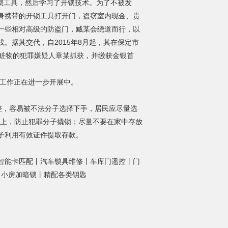
锁工具，然后学习了开锁技术。为了不被发
身携带的开锁工具打开门，盗窃室内现金、贵
一些相对高级的防盗门，臧某会绕道而行，以
。据其交代，自2015年8月起，其在保定市
某赃物的犯罪嫌疑人章某抓获，并缴获金银首
工作正在进一步开展中。
，容易被不法分子选择下手，居民应尽量选
插上，防止犯罪分子撬锁；尽量不要在家中存放
子利用有效证件提取存款。
智能卡匹配丨汽车锁具维修丨车库门遥控丨门
锁 小房加暗锁丨精配各类钥匙