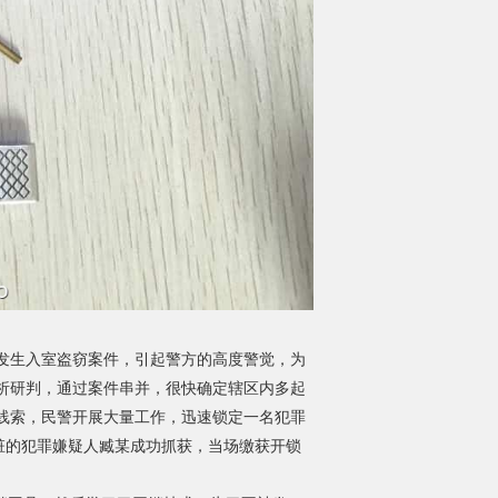
生入室盗窃案件，引起警方的高度警觉，为
析研判，通过案件串并，很快确定辖区内多起
线索，民警开展大量工作，迅速锁定一名犯罪
赃的犯罪嫌疑人臧某成功抓获，当场缴获开锁