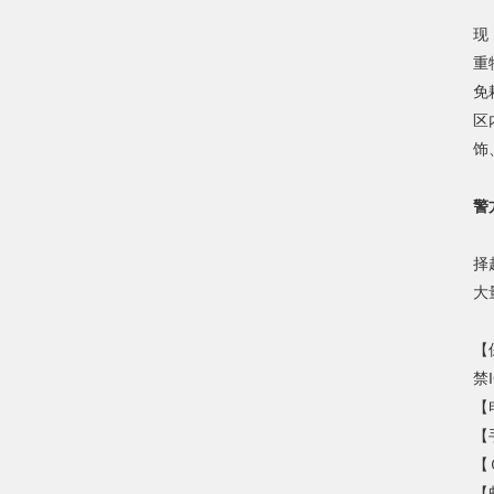
经
现
重
免
区
饰
目
警
警
择
大
【
禁
【电
【
【Ｑ
【邮