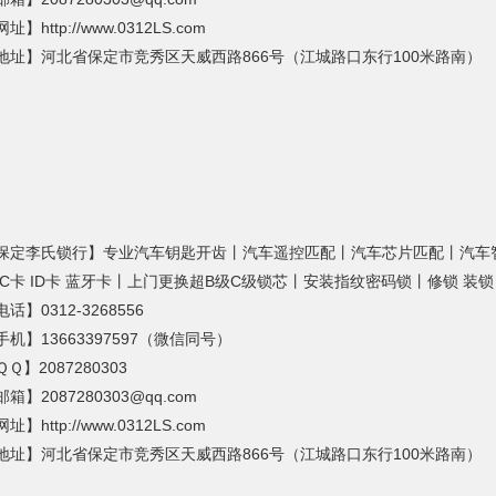
址】http://www.0312LS.com
地址】河北省保定市竞秀区天威西路866号（江城路口东行100米路南）
保定李氏锁行】专业汽车钥匙开齿丨汽车遥控匹配丨汽车芯片匹配丨汽车
IC卡 ID卡 蓝牙卡丨上门更换超B级C级锁芯丨安装指纹密码锁丨修锁 装
话】0312-3268556
手机】13663397597（微信同号）
Ｑ】2087280303
箱】2087280303@qq.com
址】http://www.0312LS.com
地址】河北省保定市竞秀区天威西路866号（江城路口东行100米路南）