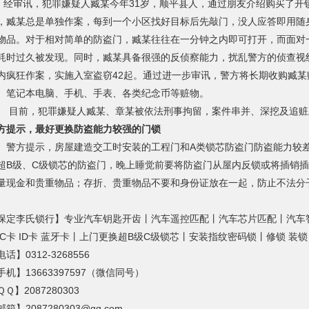
审讯，犯罪嫌疑人臧某今年31岁，顺平县人，通过朋友介绍购买了开
，臧某总是单独作案，每到一个小区找好目标后先敲门，没人应答即用随
物品。对于相对简单的防盗门，臧某往往在一分钟之内即可打开，而面对
耗时过久被发现。同时，臧某具备很强的反侦察能力，扰乱警方的侦查视线
内疯狂作案，实施入室盗窃42起。通过进一步审讯，警方将长期收购臧
、笔记本电脑、手机、手表、各类纪念币等赃物。
前，犯罪嫌疑人臧某、章某被依法刑事拘留，案件串并、深挖及追赃
方提示，最好更换防盗能力较强的门锁
方提示，房屋建造交工时安装的工程门和A类锁芯防盗门防盗能力较差
超B级、C级锁芯的防盗门，晚上睡觉前要将防盗门从屋内反锁或将插销
量现金和贵重物品；存折、贵重物品不要和身份证放在一起，防止不法分
保定李氏锁行】专业汽车钥匙开齿丨汽车遥控匹配丨汽车芯片匹配丨汽车
IC卡 ID卡 蓝牙卡丨上门更换超B级C级锁芯丨安装指纹密码锁丨修锁 装
话】0312-3268556
手机】13663397597（微信同号）
Ｑ】2087280303
箱】2087280303@qq.com