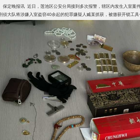
定晚报讯 近日，莲池区公安分局接到多次报警，辖区内发生入室案件，
刑侦大队将涉嫌入室盗窃40余起的犯罪嫌疑人臧某抓获，被缴获开锁工