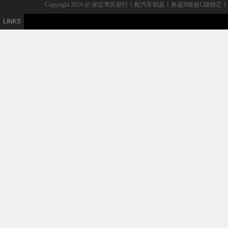
Copyright 2014 @ 保定李氏锁行丨配汽车钥匙丨换超B级
LINKS