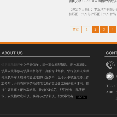
德国艾栖ICCSSI全自动指纹锁商汤
【保定李氏锁行】专业汽车钥匙开
控匹配丨汽车芯片匹配丨汽车智能..
首页
1
2
3
4
保定李氏锁行
创立于1998年，是一家集精配钥匙、配汽车钥匙、
锁具安装维修与锁具销售等于一身的专业单位。锁行创始人李师
傅原从事军工维修与企业维修行业多年，至今从事锁业维修工作
20多年，并持有国家劳动部门颁发的高级钳工技能资格证书。锁
TEL：
行主要从事：配汽车钥匙、换超C级锁芯、配门禁卡、配蓝牙
ADD：
卡、安装指纹密码锁、换锁芯改锁装锁、批发零售各
MORE