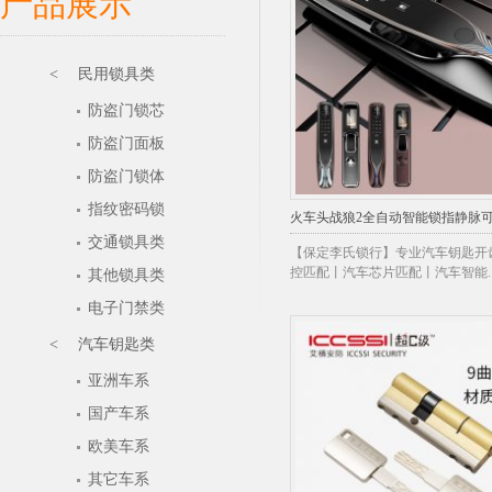
产品展示
< 民用锁具类
防盗门锁芯
防盗门面板
防盗门锁体
指纹密码锁
火车头战狼2全自动智能锁指静脉
交通锁具类
【保定李氏锁行】专业汽车钥匙开
控匹配丨汽车芯片匹配丨汽车智能..
其他锁具类
电子门禁类
< 汽车钥匙类
亚洲车系
国产车系
欧美车系
其它车系