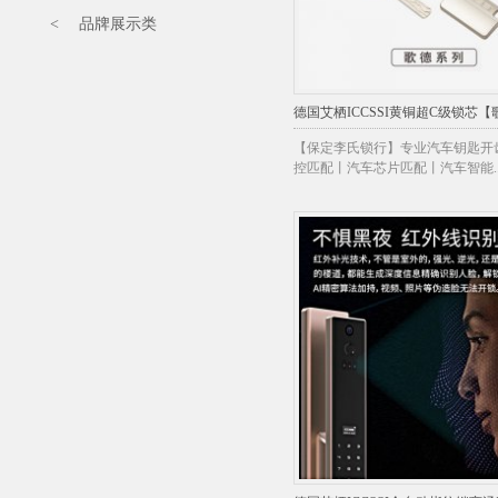
< 品牌展示类
德国艾栖ICCSSI黄铜超C级锁芯
【保定李氏锁行】专业汽车钥匙开
控匹配丨汽车芯片匹配丨汽车智能..