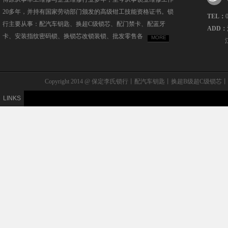
20多年，并持有国家劳动部门颁发的高级钳工技能资格证书。锁
TEL：
行主要从事：配汽车钥匙、换超C级锁芯、配门禁卡、配蓝牙
ADD：
卡、安装指纹密码锁、换锁芯改锁装锁、批发零售各
MORE
Copyright 2014 @ 保定李氏锁行丨配汽车钥匙丨换超B级
LINKS