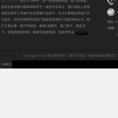
保定李氏锁行
创立于1998年，是一家集精配钥匙、配汽车钥匙、
锁具安装维修与锁具销售等于一身的专业单位。锁行创始人李师
傅原从事军工维修与企业维修行业多年，至今从事锁业维修工作
20多年，并持有国家劳动部门颁发的高级钳工技能资格证书。锁
TEL：
行主要从事：配汽车钥匙、换超C级锁芯、配门禁卡、配蓝牙
ADD：
卡、安装指纹密码锁、换锁芯改锁装锁、批发零售各
MORE
Copyright 2014 @ 保定李氏锁行丨配汽车钥匙丨换超B级
LINKS