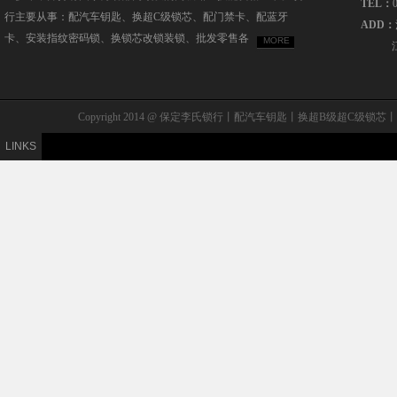
TEL：
行主要从事：配汽车钥匙、换超C级锁芯、配门禁卡、配蓝牙
ADD：
卡、安装指纹密码锁、换锁芯改锁装锁、批发零售各
MORE
Copyright 2014 @ 保定李氏锁行丨配汽车钥匙丨换超B级
LINKS