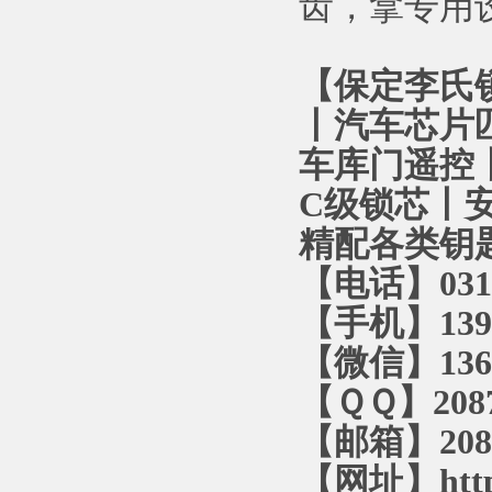
齿，拿专用
【保定李氏
丨汽车芯片
车库门遥控丨
C级锁芯丨
精配各类钥
【电话】0312
【手机】1393
【微信】1366
【ＱＱ】2087
【邮箱】2087
【网址】http: