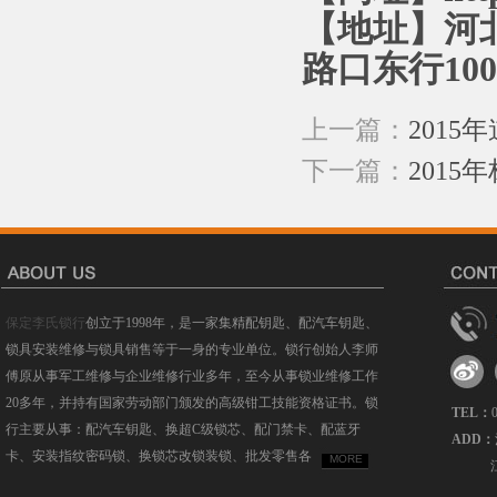
【地址】河
路口东行10
上一篇：
201
下一篇：
2015
保定李氏锁行
创立于1998年，是一家集精配钥匙、配汽车钥匙、
锁具安装维修与锁具销售等于一身的专业单位。锁行创始人李师
傅原从事军工维修与企业维修行业多年，至今从事锁业维修工作
20多年，并持有国家劳动部门颁发的高级钳工技能资格证书。锁
TEL：
行主要从事：配汽车钥匙、换超C级锁芯、配门禁卡、配蓝牙
ADD：
卡、安装指纹密码锁、换锁芯改锁装锁、批发零售各
MORE