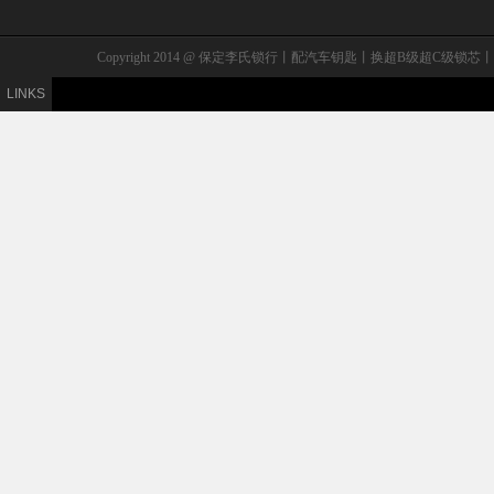
Copyright 2014 @ 保定李氏锁行丨配汽车钥匙丨换超B级
LINKS