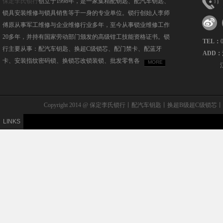
保定李氏锁行
创立于1998年，是一家集精配钥匙、配汽车钥匙、
锁具安装维修与锁具销售等于一身的专业单位。锁行创始人李师
< 专业品牌服务
傅原从事军工维修与企业维修行业多年，至今从事锁业维修工作
20多年，并持有国家劳动部门颁发的高级钳工技能资格证书。锁
TEL：
行主要从事：配汽车钥匙、换超C级锁芯、配门禁卡、配蓝牙
ADD：
卡、安装指纹密码锁、换锁芯改锁装锁、批发零售各
MORE
Copyright 2014 @ 保定李氏锁行丨配汽车钥匙丨换超B级
LINKS