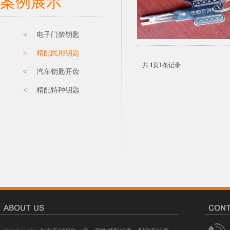
案例展示
< 电子门禁钥匙
> 精配民用钥匙
共
1
页
1
条记录
< 汽车钥匙开齿
< 精配特种钥匙