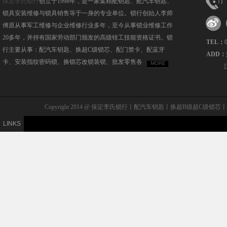
保定李氏锁行
创立于1998年，是一家集精配钥匙、配汽车钥匙、
锁具安装维修与锁具销售等于一身的专业单位。锁行创始人李师
傅原从事军工维修与企业维修行业多年，至今从事锁业维修工作
20多年，并持有国家劳动部门颁发的高级钳工技能资格证书。锁
TEL：
行主要从事：配汽车钥匙、换超C级锁芯、配门禁卡、配蓝牙
ADD：
卡、安装指纹密码锁、换锁芯改锁装锁、批发零售各
MORE
Copyright 2014 @ 保定李氏锁行丨配汽车钥匙丨换超B级
LINKS